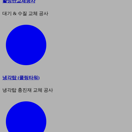
활성탄교체공사
대기 & 수질 교체 공사
냉각탑 (쿨링타워)
냉각탑 충진재 교체 공사